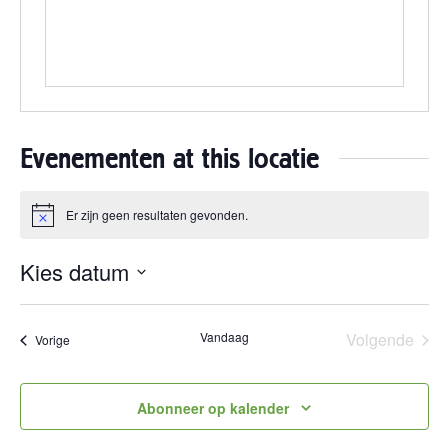
Evenementen at this locatie
Er zijn geen resultaten gevonden.
Bericht
Kies datum
Selecteer
een
Vandaag
Volgende
Evenementen
Vorige
datum.
Eveneme
Abonneer op kalender