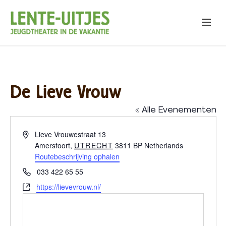
De Lieve Vrouw
« Alle Evenementen
Adres
Lieve Vrouwestraat 13
Amersfoort
,
UTRECHT
3811 BP
Netherlands
Routebeschrijving ophalen
Telefoon
033 422 65 55
Website
https://lievevrouw.nl/