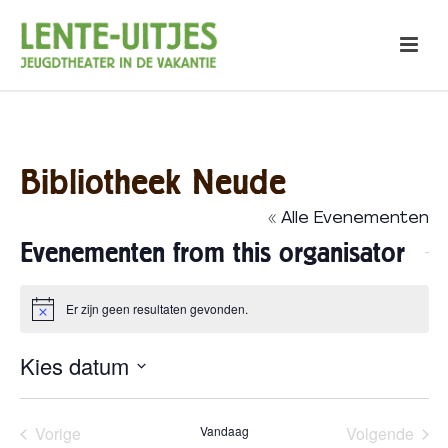
Bibliotheek Neude
« Alle Evenementen
Evenementen from this organisator
Er zijn geen resultaten gevonden.
Bericht
Kies datum
Selecteer
een
Vorige
Vandaag
Volgende
datum.